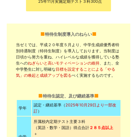
25年11月実施定期テスト３科300点
特待生制度導入のねらい
当ゼミでは、平成２０年度５月より、中学生成績優秀者特
別待遇制度（特待生制度）を導入しております。当制度は
日頃から努力を重ね、ハイレベルな成績を獲得している塾
生への
ねぎらいと高いモティベーションの維持
、また、全
中学塾生に対し明確な
目標を設定することによる「やる
気」の喚起と成績アップを図る
べく実施するものです。
特待生認定、及び継続基準
認定・継続基準（
2025年10月29日より一部改
学年
訂
）
所属校内定期テスト主要３科
（英語・数学・国語）得点合計
２８５点以上
＋
中学