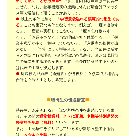
出して頂くことが必須条件
です。意図的な遅延は一切認め
ません。なお、配布後最初の授業に休んだ場合はファック
ス等で送信して頂くことがあります。
●
以上の条件に加え、「
学習意欲溢れる模範的な塾生であ
る
」ことも重要な条件となります。例えば、「度々遅刻す
る」、「宿題を実行してこない」、「度々忘れ物をす
る」、「体調不良など正当な理由が無く休塾する」、「授
業中私語が多く、集中していない」、「入退室の挨拶が出
来ない」、「非行により補導された」など、当条件に反す
ると判断される場合、特待生認定の見送り、または現特待
生の解除をする場合があります。当条件に該当するか否か
は代表の土屋が決定します。
●
所属校内成績表（通知票）が各教科１０点満点の場合は
合計を２分の１とし、算定します。
特待生の優遇措置
特待生と認定されると、認定基準条件を継続している限
り、その間の
通常授業料、さらに夏期、冬期等特別講習の
授業料を免除（無料）
といたします。
また、上記条件をクリアしている者が新規入塾する場合
は、
入会金も免除
いたします。