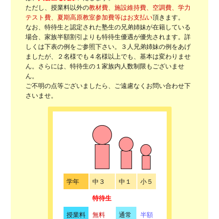
ただし、授業料以外の
教材費、施設維持費、空調費、学力
テスト費、夏期高原教室参加費等はお支払い
頂きます。
なお、特待生と認定された塾生の兄弟姉妹が在籍している
場合、家族半額割引よりも特待生優遇が優先されます。詳
しくは下表の例をご参照下さい。３人兄弟姉妹の例をあげ
ましたが、２名様でも４名様以上でも、基本は変わりませ
ん。さらには、特待生の１家族内人数制限もございませ
ん。
ご不明の点等ございましたら、ご遠慮なくお問い合わせ下
さいませ。
学年
中３
中１
小５
特待生
授業料
無料
通常
半額