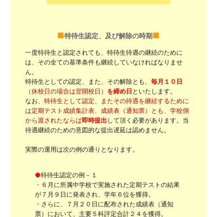
特待生認定、及び解除の時期
一度特待生と認定されても、特待生待遇の継続のために
は、その全ての基準条件も継続していなければなりませ
ん。
特待生としての認定、また、その解除とも、
毎月１０日
（休校日の場合は翌開校日）
を締め日
といたします。
なお、
特待生として認定、またその待遇を継続するために
は定期テスト成績集計表、成績表（通知票）とも、学校側
から渡されたならば
即時提出
して頂く必要があります。当
待遇継続のための意図的な提出遅延は認めません。
実際の運用は次の例の通りとなります。
●
特待生認定の例－１
・
６月に所属中学校で実施された定期テストの結果
が７月９日に発表され、学年６位を獲得。
・
さらに、７月２０日に配布された成績表（通知
票）において、主要５科評定合計２４を獲得。