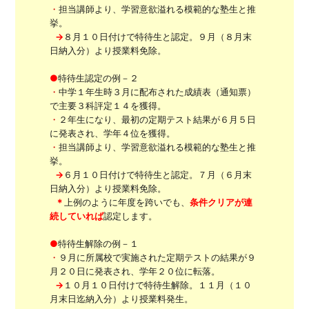
・
担当講師より、学習意欲溢れる模範的な塾生と推
挙。
→
８月１０日付けで特待生と認定。９月（８月末
日納入分）より授業料免除。
●
特待生認定の例－２
・
中学１年生時３月に配布された成績表（通知票）
で主要３科評定１４を獲得。
・
２年生になり、最初の定期テスト結果が６月５日
に発表され、学年４位を獲得。
・
担当講師より、学習意欲溢れる模範的な塾生と推
挙。
→
６月１０日付けで特待生と認定。７月（６月末
日納入分）より授業料免除。
＊
上例のように年度を跨いでも、
条件クリアが連
続していれば
認定します。
●
特待生解除の例－１
・
９月に所属校で実施された定期テストの結果が９
月２０日に発表され、学年２０位に転落。
→
１０月１０日付けで特待生解除。１１月（１０
月末日迄納入分）より授業料発生。