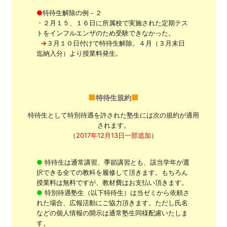
●
特待生解除の例－２
・
２月１５、１６日に所属校で実施された定期テス
トをインフルエンザのため受験できなかった。
→
３月１０日付けで特待生解除。４月（３月末日
迄納入分）より授業料発生。
特待生規約
特待生として特別待遇を許された塾生には次の規約が適用
されます。
（
2017年12月13日一部追加
）
●
特待生は通常講習、季節講習とも、該当学年が選
択できる全ての教科を履修して頂きます。もちろん
授業料は無料ですが、教材費はお支払い頂きます。
●
特別待遇塾生（以下特待生）は当ゼミから依頼さ
れた場合、広報活動にご協力頂きます。ただし氏名
などの個人情報の開示は通常塾生同様配慮いたしま
す。