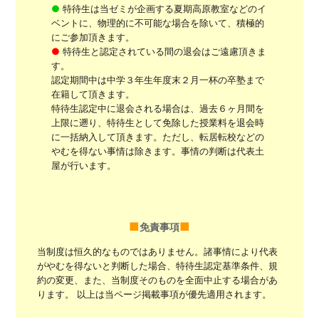
●
特待生は当ゼミが企画する夏期高原教室などのイ
ベントに、物理的に不可能な場合を除いて、積極的
にご参加頂きます。
●
特待生と認定されている間の退会はご遠慮頂きま
す。
認定期間中は中学３年生年度末２月一杯の卒塾まで
在籍して頂きます。
特待生認定中に退会される場合は、過去６ヶ月間を
上限に遡り、特待生として免除した授業料を退会時
に一括納入して頂きます。ただし、転居転校などの
やむを得ない事情は除きます。事情の判断は代表土
屋が行います。
免責事項
当制度は恒久的なものではありません。諸事情により代表
がやむを得ないと判断した場合、特待生認定基準条件、規
約の変更、また、当制度そのものを全面中止する場合があ
ります。 以上は当ページ掲載事項が優先適用されます。