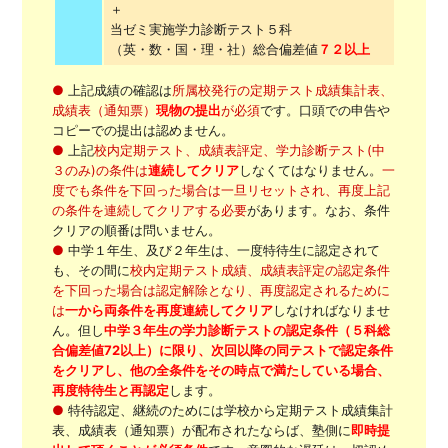
＋
当ゼミ実施学力診断テスト５科
（英・数・国・理・社）総合偏差値
７２以上
●
上記成績の確認は
所属校発行の定期テスト成績集計表、
成績表（通知票）
現物の提出
が必須
です。口頭での申告や
コピーでの提出は認めません。
●
上記
校内定期テスト、成績表評定、学力診断テスト(中
３のみ)の条件は
連続してクリア
しなくてはなりません。
一
度でも条件を下回った場合は一旦リセットされ、再度上記
の条件を連続してクリアする必要
があります。なお、条件
クリアの順番は問いません。
●
中学１年生、及び２年生は、一度特待生に認定されて
も、その間に
校内定期テスト成績、成績表評定の認定条件
を下回った場合は認定解除となり、再度認定されるために
は
一から両条件を再度連続してクリア
しなければなりませ
ん。但し
中学３年生の学力診断テストの認定条件（５科総
合偏差値72以上）に限り、次回以降の同テストで認定条件
をクリアし、他の全条件をその時点で満たしている場合、
再度特待生と再認定
します。
●
特待認定、継続のためには学校から定期テスト成績集計
表、成績表（通知票）が配布されたならば、塾側に
即時提