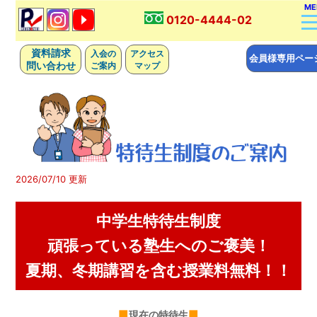
ME
0120-4444-02
資料請求
入会の
アクセス
会員様専用ペー
問い合わせ
ご案内
マップ
2026
/07/10 更新
中学生特待生制度
頑張っている塾生へのご褒美！
夏期、冬期講習を含む授業料無料！！
現在の特待生