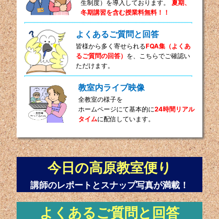
生制度）を導入しております。
夏期、
冬期講習を含む授業料無料！！
よくあるご質問と回答
皆様から多く寄せられる
FQA集（よくあ
るご質問の回答）
を、こちらでご確認い
ただけます。
教室内ライブ映像
全教室の様子を
ホームページにて基本的に
24時間リアル
タイム
に配信しています。
今日の高原教室便り
講師のレポートとスナップ写真が満載！
よくあるご質問と回答