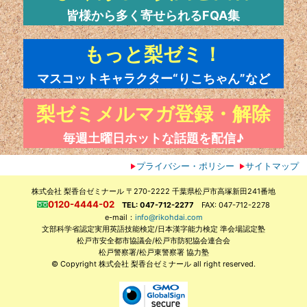
皆様から多く寄せられるFQA集
もっと梨ゼミ！
マスコットキャラクター“りこちゃん”など
梨ゼミメルマガ登録・解除
毎週土曜日ホットな話題を配信♪
プライバシー・ポリシー
サイトマップ
株式会社 梨香台ゼミナール 〒270-2222 千葉県松戸市高塚新田241番地
0120-4444-02
TEL: 047-712-2277
FAX: 047-712-2278
e-mail：
info@rikohdai.com
文部科学省認定実用英語技能検定/日本漢字能力検定 準会場認定塾
松戸市安全都市協議会/松戸市防犯協会連合会
松戸警察署/松戸東警察署 協力塾
© Copyright 株式会社 梨香台ゼミナール all right reserved.