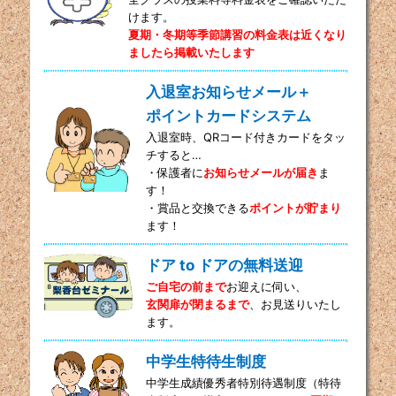
けます。
夏期・冬期等季節講習の料金表は近くなり
ましたら掲載いたします
入退室お知らせメール＋
ポイントカードシステム
入退室時、QRコード付きカードをタッ
チすると…
・保護者に
お知らせメールが届き
ま
す！
・賞品と交換できる
ポイントが貯まり
ます！
ドア to ドアの無料送迎
ご自宅の前まで
お迎えに伺い、
玄関扉が閉まるまで
、お見送りいたし
ます。
中学生特待生制度
中学生成績優秀者特別待遇制度（特待