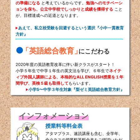
の準備になる
と考えているからです。
勉強へのモチベーシ
ョンを保ち、公立中学校でしっかりと成績を獲得する
こと
が、目標達成への近道となります。
あえて、私立校受験を回避するという選択『小中一貫教育
方針』
●
「英語総合教育」
にこだわる
2020年度の英語教育改革に伴い新クラスがスタート！
小学５年生で中学１年生の英文法を学び、６年生で
ネイテ
ィブ外国人講師による、本格的なALL ENGLISH授業を１年
間学び、英検５級も取得して
もらいます。
小学5〜中学３年生対象『梨ゼミ英語総合教育方針』
インフォメーション
授業料等料金表
アタマプラス、速読講座も含む、全学年、
全クラスの授業料等料金表をご確認いただ