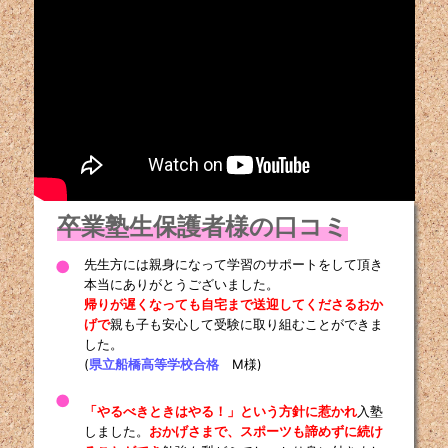
卒業塾生保護者様の口コミ
先生方には親身になって学習のサポートをして頂き
●
本当にありがとうございました。
帰りが遅くなっても自宅まで送迎してくださるおか
げで
親も子も安心して受験に取り組むことができま
した。
(
県立船橋高等学校合格
M様)
●
「やるべきときはやる！」という方針に惹かれ
入塾
しました。
おかげさまで、スポーツも諦めずに続け