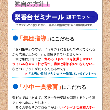
独自の方針！
●
「集団指導」
にこだわる
「個別指導」の方が、『うちの子に合わせて教えてくれる
から成績が上がる…』と誤解されていませんか？
実は集団指導には、
進めるべきペースを把握しやすい、
ライバル心や自主性が育つ、講師と馴れ合いにならない…
などのメリットがたくさんあるのです。
『本当に個別で大丈夫？〜塾選びのポイント〜』
●
「小中一貫教育」
にこだわる
梨ゼミでは「あえて、私立中学校受験を回避するという選
択」をお薦めいたします。
多くの場合そのプロセスがより
ハイレベルな高校入学へ