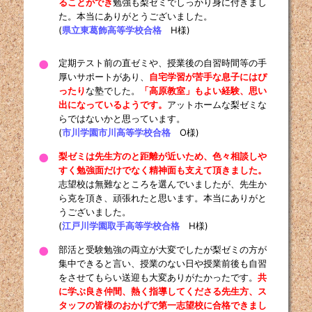
ることができ
勉強も梨ゼミでしっかり身に付きまし
た。本当にありがとうございました。
(
県立東葛飾高等学校合格
H様)
定期テスト前の直ゼミや、授業後の自習時間等の手
●
厚いサポートがあり、
自宅学習が苦手な息子にはぴ
ったり
な塾でした。
「高原教室」もよい経験、思い
出になっているようです。
アットホームな梨ゼミな
らではないかと思っています。
(
市川学園市川高等学校合格
O様)
梨ゼミは先生方のと距離が近いため、色々相談しや
●
すく勉強面だけでなく精神面も支えて頂きました。
志望校は無難なところを選んでいましたが、先生か
ら克を頂き、頑張れたと思います。本当にありがと
うございました。
(
江戸川学園取手高等学校合格
H様)
部活と受験勉強の両立が大変でしたが梨ゼミの方が
●
集中できると言い、授業のない日や授業前後も自習
をさせてもらい送迎も大変ありがたかったです。
共
に学ぶ良き仲間、熱く指導してくださる先生方、ス
タッフの皆様のおかげで第一志望校に合格できまし