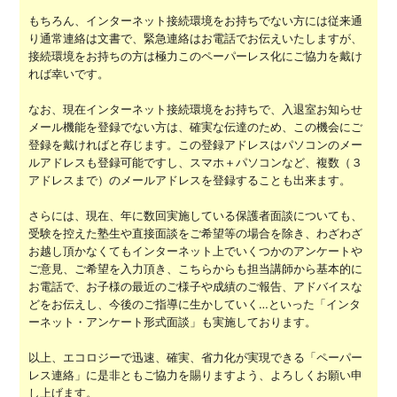
もちろん、インターネット接続環境をお持ちでない方には従来通
り通常連絡は文書で、緊急連絡はお電話でお伝えいたしますが、
接続環境をお持ちの方は極力このペーパーレス化にご協力を戴け
れば幸いです。
なお、現在インターネット接続環境をお持ちで、入退室お知らせ
メール機能を登録でない方は、確実な伝達のため、この機会にご
登録を戴ければと存じます。この登録アドレスはパソコンのメー
ルアドレスも登録可能ですし、スマホ＋パソコンなど、複数（３
アドレスまで）のメールアドレスを登録することも出来ます。
さらには、現在、年に数回実施している保護者面談についても、
受験を控えた塾生や直接面談をご希望等の場合を除き、わざわざ
お越し頂かなくてもインターネット上でいくつかのアンケートや
ご意見、ご希望を入力頂き、こちらからも担当講師から基本的に
お電話で、お子様の最近のご様子や成績のご報告、アドバイスな
どをお伝えし、今後のご指導に生かしていく…といった「インタ
ーネット・アンケート形式面談」も実施しております。
以上、エコロジーで迅速、確実、省力化が実現できる「ペーパー
レス連絡」に是非ともご協力を賜りますよう、よろしくお願い申
し上げます。