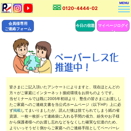
MENU
0120-4444-02
会員様専用
今日の宿題
マイページログイ
ご連絡フォーム
ン
皆さまにご記入頂いたアンケートによりますと、現在ほとんどの
方々がご家庭にインターネット接続環境をお持ちのようです。
当ゼミナールでは既に2005年初頭より、塾生の皆さまにお渡しし
たご家庭へのご連絡文書を当公式ホームページ（以下HP）上に必
ず
掲載
してまいりましたが、読んだ後は捨てられてしまう紙の省
資源、一枚一枚折って連絡袋に入れる手間の省力、紛失やお子様
から保護者様へのお渡し忘れなどをなくした確実な伝達のため、
よりいっそうゼミ側からご家庭へのご連絡手段としてペーパーレ